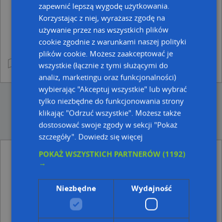
zapewnić lepszą wygodę użytkowania.
Korzystając z niej, wyrażasz zgodę na
używanie przez nas wszystkich plików
cookie zgodnie z warunkami naszej polityki
plików cookie. Możesz zaakceptować je
wszystkie (łącznie z tymi służącymi do
analiz, marketingu oraz funkcjonalności)
wybierając "Akceptuj wszystkie" lub wybrać
tylko niezbędne do funkcjonowania strony
klikając "Odrzuć wszystkie". Możesz także
dostosować swoje zgody w sekcji "Pokaż
szczegóły".
Dowiedz się więcej
Korki - Inne miasta
POKAŻ WSZYSTKICH PARTNERÓW
(1192)
→
Korki drogowe w Kielcach
Korki drogowe w Łodzi
Niezbędne
Wydajność
Korki drogowe w Krakowie
Korki drogowe