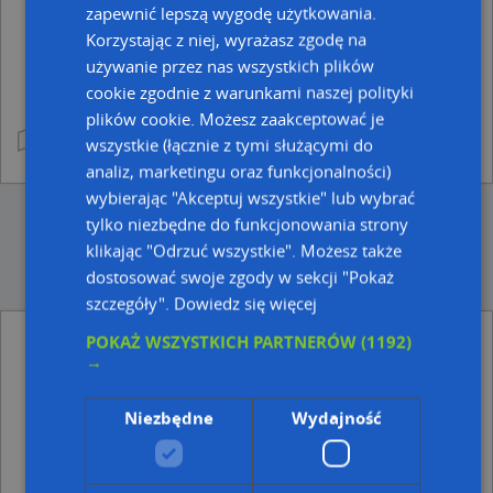
zapewnić lepszą wygodę użytkowania.
Korzystając z niej, wyrażasz zgodę na
używanie przez nas wszystkich plików
cookie zgodnie z warunkami naszej polityki
plików cookie. Możesz zaakceptować je
wszystkie (łącznie z tymi służącymi do
analiz, marketingu oraz funkcjonalności)
wybierając "Akceptuj wszystkie" lub wybrać
tylko niezbędne do funkcjonowania strony
klikając "Odrzuć wszystkie". Możesz także
dostosować swoje zgody w sekcji "Pokaż
szczegóły".
Dowiedz się więcej
Korki - Inne miasta
POKAŻ WSZYSTKICH PARTNERÓW
(1192)
→
Korki drogowe w Lublinie
Korki drogowe w Białymstoku
Niezbędne
Wydajność
Korki drogowe w Kielcach
Korki drogowe