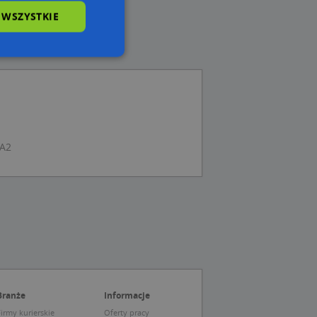
 WSZYSTKIE
wane
owanie użytkownika i
j.
 A2
 Cookie-Script.com
ch zgody
eczne, aby baner
ie.
Branże
Informacje
wywania
Opis
irmy kurierskie
Oferty pracy