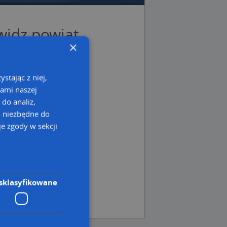
widz powiat
×
wiat słupecki
stając z niej,
dz
kami naszej
cki
 do analiz,
 wielkopolskie
o niezbędne do
e zgody w sekcji
sklasyfikowane