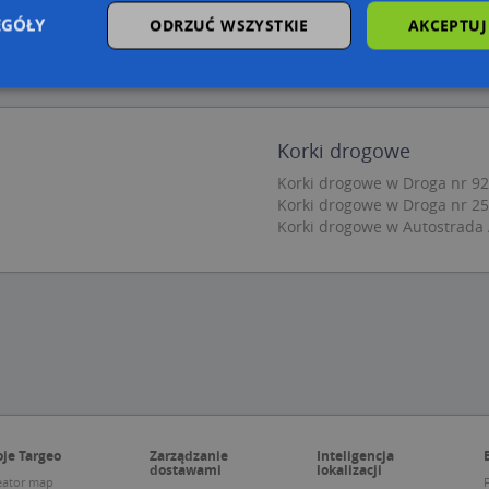
EGÓŁY
ODRZUĆ WSZYSTKIE
AKCEPTUJ
zbędne
Wydajność
Targetowanie
Funkcjonalność
Niesklasyfiko
Korki drogowe
ie umożliwiają korzystanie z podstawowych funkcji strony internetowej, takich jak log
Korki drogowe w Droga nr 92
Bez niezbędnych plików cookie nie można prawidłowo korzystać ze strony internetowe
Korki drogowe w Droga nr 25
Provider
/
Okres
Korki drogowe w Autostrada
Opis
Domena
przechowywania
.targeo.pl
Sesja
nt
1 rok 1 miesiąc
Ten plik cookie jest używany przez usługę
CookieScript
do zapamiętywania preferencji dotyczący
.targeo.pl
użytkownika na pliki cookie. Jest to koni
cookie Cookie-Script.com działał poprawn
.targeo.pl
1 rok
.www.targeo.pl
1 rok
je Targeo
Zarządzanie
Inteligencja
dostawami
lokalizacji
Provider
/
Domena
Okres przecho
eator map
F