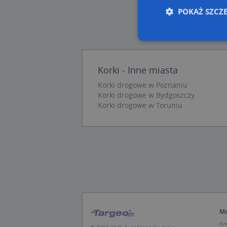
POKAŻ SZCZ
Nie
Korki - Inne miasta
Niezbędne pliki cook
Korki drogowe w Poznaniu
zarządzanie kontem. 
Korki drogowe w Bydgoszczy
Korki drogowe w Toruniu
Nazwa
APPSESSID
CookieScriptConse
U
kloc
Mo
Nazwa
Kr