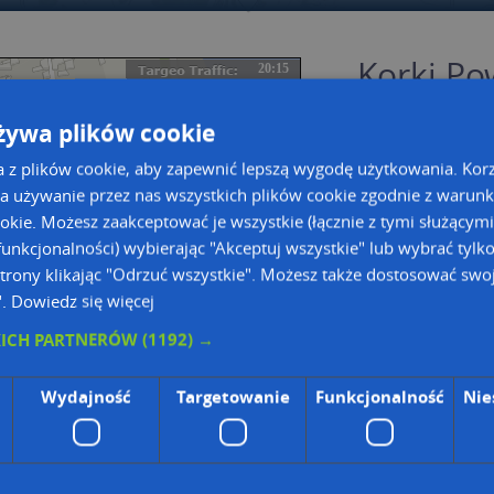
Korki Po
20:15
słupecki
żywa plików cookie
Korki w Powidz po
a z plików cookie, aby zapewnić lepszą wygodę użytkowania. Korzy
Gmina Powi
a używanie przez nas wszystkich plików cookie zgodnie z warun
Powiat słupe
ookie. Możesz zaakceptować je wszystkie (łącznie z tymi służącymi
Województwo
unkcjonalności) wybierając "Akceptuj wszystkie" lub wybrać tylk
trony klikając "Odrzuć wszystkie". Możesz także dostosować swoj
".
Dowiedz się więcej
KICH PARTNERÓW
(1192) →
Wydajność
Targetowanie
Funkcjonalność
Nie
a dużą mapę
a dużą mapę